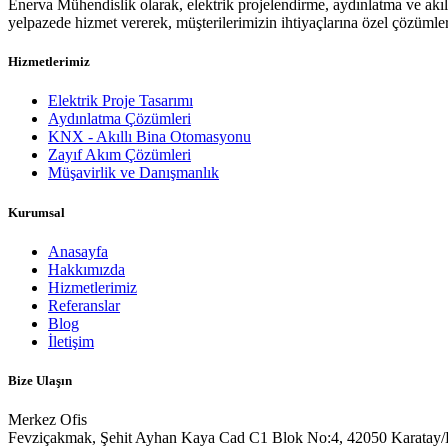
Enerva Mühendislik olarak, elektrik projelendirme, aydınlatma ve akıll
yelpazede hizmet vererek, müşterilerimizin ihtiyaçlarına özel çözümler
Hizmetlerimiz
Elektrik Proje Tasarımı
Aydınlatma Çözümleri
KNX - Akıllı Bina Otomasyonu
Zayıf Akım Çözümleri
Müşavirlik ve Danışmanlık
Kurumsal
Anasayfa
Hakkımızda
Hizmetlerimiz
Referanslar
Blog
İletişim
Bize Ulaşın
Merkez Ofis
Fevziçakmak, Şehit Ayhan Kaya Cad C1 Blok No:4, 42050 Karatay