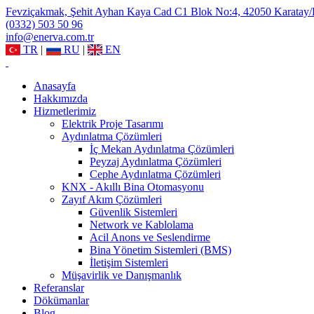
Fevziçakmak, Şehit Ayhan Kaya Cad C1 Blok No:4, 42050 Karatay
(0332) 503 50 96
info@enerva.com.tr
TR
|
RU
|
EN
Anasayfa
Hakkımızda
Hizmetlerimiz
Elektrik Proje Tasarımı
Aydınlatma Çözümleri
İç Mekan Aydınlatma Çözümleri
Peyzaj Aydınlatma Çözümleri
Cephe Aydınlatma Çözümleri
KNX - Akıllı Bina Otomasyonu
Zayıf Akım Çözümleri
Güvenlik Sistemleri
Network ve Kablolama
Acil Anons ve Seslendirme
Bina Yönetim Sistemleri (BMS)
İletişim Sistemleri
Müşavirlik ve Danışmanlık
Referanslar
Dökümanlar
Blog