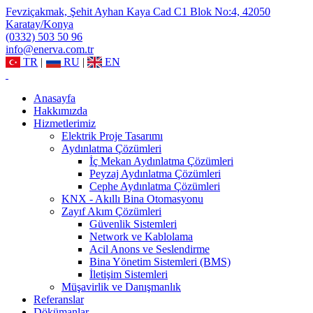
Fevziçakmak, Şehit Ayhan Kaya Cad C1 Blok No:4, 42050
Karatay/Konya
(0332) 503 50 96
info@enerva.com.tr
TR
|
RU
|
EN
Anasayfa
Hakkımızda
Hizmetlerimiz
Elektrik Proje Tasarımı
Aydınlatma Çözümleri
İç Mekan Aydınlatma Çözümleri
Peyzaj Aydınlatma Çözümleri
Cephe Aydınlatma Çözümleri
KNX - Akıllı Bina Otomasyonu
Zayıf Akım Çözümleri
Güvenlik Sistemleri
Network ve Kablolama
Acil Anons ve Seslendirme
Bina Yönetim Sistemleri (BMS)
İletişim Sistemleri
Müşavirlik ve Danışmanlık
Referanslar
Dökümanlar