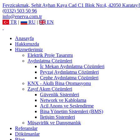
Fevziçakmak, Şehit Ayhan Kaya Cad C1 Blok No:4, 42050 Karatay
(0332) 503 50 96
info@enerva.com.tr
TR
|
RU
|
EN
Anasayfa
Hakkımızda
Hizmetlerimiz
Elektrik Proje Tasarımı
Aydınlatma Çözümleri
İç Mekan Aydınlatma Çözümleri
Peyzaj Aydınlatma Çözümleri
Cephe Aydınlatma Çözümleri
KNX - Akıllı Bina Otomasyonu
Zayıf Akım Çözümleri
Güvenlik Sistemleri
Network ve Kablolama
Acil Anons ve Seslendirme
Bina Yönetim Sistemleri (BMS)
İletişim Sistemleri
Müşavirlik ve Danışmanlık
Referanslar
Dökümanlar
Blog