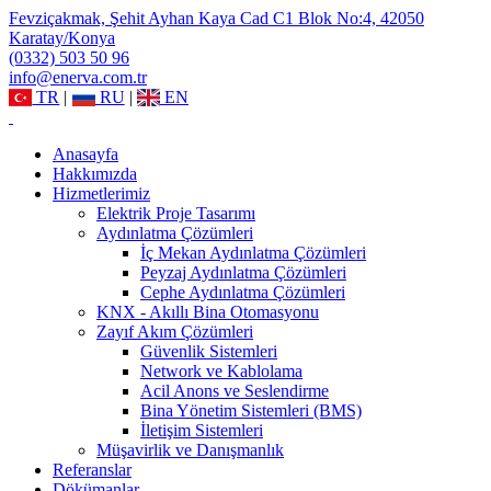
Fevziçakmak, Şehit Ayhan Kaya Cad C1 Blok No:4, 42050
Karatay/Konya
(0332) 503 50 96
info@enerva.com.tr
TR
|
RU
|
EN
Anasayfa
Hakkımızda
Hizmetlerimiz
Elektrik Proje Tasarımı
Aydınlatma Çözümleri
İç Mekan Aydınlatma Çözümleri
Peyzaj Aydınlatma Çözümleri
Cephe Aydınlatma Çözümleri
KNX - Akıllı Bina Otomasyonu
Zayıf Akım Çözümleri
Güvenlik Sistemleri
Network ve Kablolama
Acil Anons ve Seslendirme
Bina Yönetim Sistemleri (BMS)
İletişim Sistemleri
Müşavirlik ve Danışmanlık
Referanslar
Dökümanlar