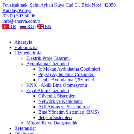
Fevziçakmak, Şehit Ayhan Kaya Cad C1 Blok No:4, 42050
Karatay/Konya
(0332) 503 50 96
info@enerva.com.tr
TR
|
RU
|
EN
Anasayfa
Hakkımızda
Hizmetlerimiz
Elektrik Proje Tasarımı
Aydınlatma Çözümleri
İç Mekan Aydınlatma Çözümleri
Peyzaj Aydınlatma Çözümleri
Cephe Aydınlatma Çözümleri
KNX - Akıllı Bina Otomasyonu
Zayıf Akım Çözümleri
Güvenlik Sistemleri
Network ve Kablolama
Acil Anons ve Seslendirme
Bina Yönetim Sistemleri (BMS)
İletişim Sistemleri
Müşavirlik ve Danışmanlık
Referanslar
Dökümanlar