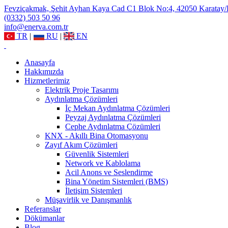
Fevziçakmak, Şehit Ayhan Kaya Cad C1 Blok No:4, 42050 Karatay
(0332) 503 50 96
info@enerva.com.tr
TR
|
RU
|
EN
Anasayfa
Hakkımızda
Hizmetlerimiz
Elektrik Proje Tasarımı
Aydınlatma Çözümleri
İç Mekan Aydınlatma Çözümleri
Peyzaj Aydınlatma Çözümleri
Cephe Aydınlatma Çözümleri
KNX - Akıllı Bina Otomasyonu
Zayıf Akım Çözümleri
Güvenlik Sistemleri
Network ve Kablolama
Acil Anons ve Seslendirme
Bina Yönetim Sistemleri (BMS)
İletişim Sistemleri
Müşavirlik ve Danışmanlık
Referanslar
Dökümanlar
Blog