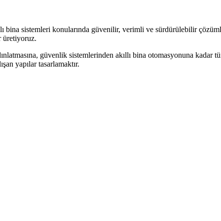
 bina sistemleri konularında güvenilir, verimli ve sürdürülebilir çözüml
 üretiyoruz.
dınlatmasına, güvenlik sistemlerinden akıllı bina otomasyonuna kadar tüm 
şan yapılar tasarlamaktır.