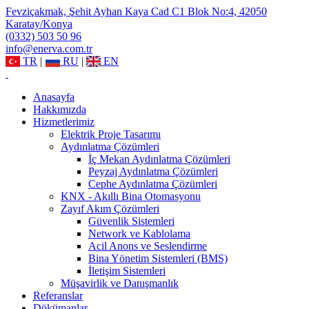
Fevziçakmak, Şehit Ayhan Kaya Cad C1 Blok No:4, 42050
Karatay/Konya
(0332) 503 50 96
info@enerva.com.tr
TR
|
RU
|
EN
Anasayfa
Hakkımızda
Hizmetlerimiz
Elektrik Proje Tasarımı
Aydınlatma Çözümleri
İç Mekan Aydınlatma Çözümleri
Peyzaj Aydınlatma Çözümleri
Cephe Aydınlatma Çözümleri
KNX - Akıllı Bina Otomasyonu
Zayıf Akım Çözümleri
Güvenlik Sistemleri
Network ve Kablolama
Acil Anons ve Seslendirme
Bina Yönetim Sistemleri (BMS)
İletişim Sistemleri
Müşavirlik ve Danışmanlık
Referanslar
Dökümanlar