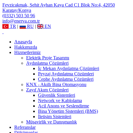
Fevziçakmak, Şehit Ayhan Kaya Cad C1 Blok No:4, 42050
Karatay/Konya
(0332) 503 50 96
info@enerva.com.tr
TR
|
RU
|
EN
Anasayfa
Hakkımızda
Hizmetlerimiz
Elektrik Proje Tasarımı
Aydınlatma Çözümleri
İç Mekan Aydınlatma Çözümleri
Peyzaj Aydınlatma Çözümleri
Cephe Aydınlatma Çözümleri
KNX - Akıllı Bina Otomasyonu
Zayıf Akım Çözümleri
Güvenlik Sistemleri
Network ve Kablolama
Acil Anons ve Seslendirme
Bina Yönetim Sistemleri (BMS)
İletişim Sistemleri
Müşavirlik ve Danışmanlık
Referanslar
Dökümanlar