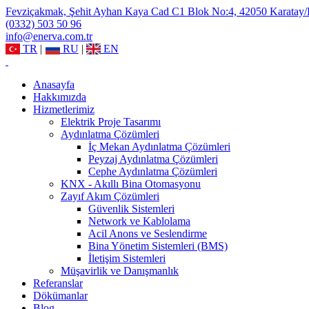
Fevziçakmak, Şehit Ayhan Kaya Cad C1 Blok No:4, 42050 Karatay
(0332) 503 50 96
info@enerva.com.tr
TR
|
RU
|
EN
Anasayfa
Hakkımızda
Hizmetlerimiz
Elektrik Proje Tasarımı
Aydınlatma Çözümleri
İç Mekan Aydınlatma Çözümleri
Peyzaj Aydınlatma Çözümleri
Cephe Aydınlatma Çözümleri
KNX - Akıllı Bina Otomasyonu
Zayıf Akım Çözümleri
Güvenlik Sistemleri
Network ve Kablolama
Acil Anons ve Seslendirme
Bina Yönetim Sistemleri (BMS)
İletişim Sistemleri
Müşavirlik ve Danışmanlık
Referanslar
Dökümanlar
Blog