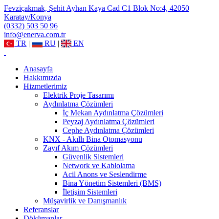
Fevziçakmak, Şehit Ayhan Kaya Cad C1 Blok No:4, 42050
Karatay/Konya
(0332) 503 50 96
info@enerva.com.tr
TR
|
RU
|
EN
Anasayfa
Hakkımızda
Hizmetlerimiz
Elektrik Proje Tasarımı
Aydınlatma Çözümleri
İç Mekan Aydınlatma Çözümleri
Peyzaj Aydınlatma Çözümleri
Cephe Aydınlatma Çözümleri
KNX - Akıllı Bina Otomasyonu
Zayıf Akım Çözümleri
Güvenlik Sistemleri
Network ve Kablolama
Acil Anons ve Seslendirme
Bina Yönetim Sistemleri (BMS)
İletişim Sistemleri
Müşavirlik ve Danışmanlık
Referanslar
Dökümanlar