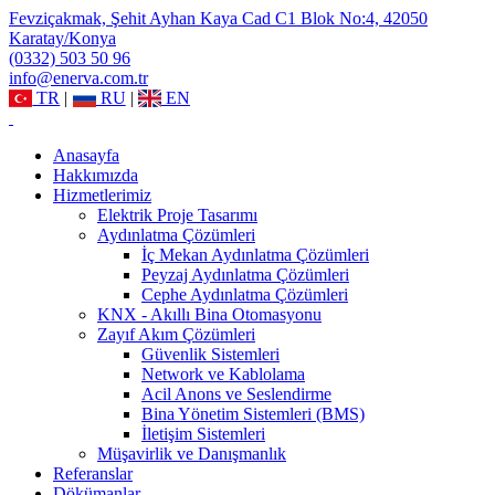
Fevziçakmak, Şehit Ayhan Kaya Cad C1 Blok No:4, 42050
Karatay/Konya
(0332) 503 50 96
info@enerva.com.tr
TR
|
RU
|
EN
Anasayfa
Hakkımızda
Hizmetlerimiz
Elektrik Proje Tasarımı
Aydınlatma Çözümleri
İç Mekan Aydınlatma Çözümleri
Peyzaj Aydınlatma Çözümleri
Cephe Aydınlatma Çözümleri
KNX - Akıllı Bina Otomasyonu
Zayıf Akım Çözümleri
Güvenlik Sistemleri
Network ve Kablolama
Acil Anons ve Seslendirme
Bina Yönetim Sistemleri (BMS)
İletişim Sistemleri
Müşavirlik ve Danışmanlık
Referanslar
Dökümanlar