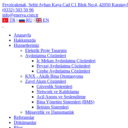
Fevziçakmak, Şehit Ayhan Kaya Cad C1 Blok No:4, 42050 Karatay
(0332) 503 50 96
info@enerva.com.tr
TR
|
RU
|
EN
Anasayfa
Hakkımızda
Hizmetlerimiz
Elektrik Proje Tasarımı
Aydınlatma Çözümleri
İç Mekan Aydınlatma Çözümleri
Peyzaj Aydınlatma Çözümleri
Cephe Aydınlatma Çözümleri
KNX - Akıllı Bina Otomasyonu
Zayıf Akım Çözümleri
Güvenlik Sistemleri
Network ve Kablolama
Acil Anons ve Seslendirme
Bina Yönetim Sistemleri (BMS)
İletişim Sistemleri
Müşavirlik ve Danışmanlık
Referanslar
Dökümanlar
Blog