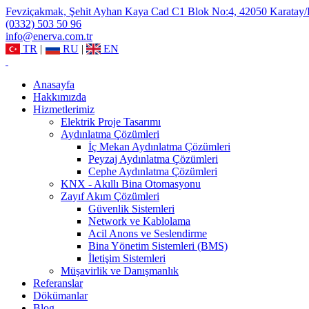
Fevziçakmak, Şehit Ayhan Kaya Cad C1 Blok No:4, 42050 Karatay
(0332) 503 50 96
info@enerva.com.tr
TR
|
RU
|
EN
Anasayfa
Hakkımızda
Hizmetlerimiz
Elektrik Proje Tasarımı
Aydınlatma Çözümleri
İç Mekan Aydınlatma Çözümleri
Peyzaj Aydınlatma Çözümleri
Cephe Aydınlatma Çözümleri
KNX - Akıllı Bina Otomasyonu
Zayıf Akım Çözümleri
Güvenlik Sistemleri
Network ve Kablolama
Acil Anons ve Seslendirme
Bina Yönetim Sistemleri (BMS)
İletişim Sistemleri
Müşavirlik ve Danışmanlık
Referanslar
Dökümanlar
Blog