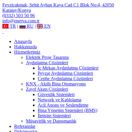
Fevziçakmak, Şehit Ayhan Kaya Cad C1 Blok No:4, 42050
Karatay/Konya
(0332) 503 50 96
info@enerva.com.tr
TR
|
RU
|
EN
Anasayfa
Hakkımızda
Hizmetlerimiz
Elektrik Proje Tasarımı
Aydınlatma Çözümleri
İç Mekan Aydınlatma Çözümleri
Peyzaj Aydınlatma Çözümleri
Cephe Aydınlatma Çözümleri
KNX - Akıllı Bina Otomasyonu
Zayıf Akım Çözümleri
Güvenlik Sistemleri
Network ve Kablolama
Acil Anons ve Seslendirme
Bina Yönetim Sistemleri (BMS)
İletişim Sistemleri
Müşavirlik ve Danışmanlık
Referanslar
Dökümanlar