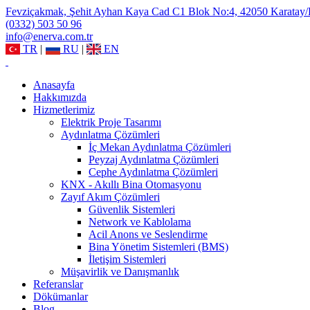
Fevziçakmak, Şehit Ayhan Kaya Cad C1 Blok No:4, 42050 Karatay
(0332) 503 50 96
info@enerva.com.tr
TR
|
RU
|
EN
Anasayfa
Hakkımızda
Hizmetlerimiz
Elektrik Proje Tasarımı
Aydınlatma Çözümleri
İç Mekan Aydınlatma Çözümleri
Peyzaj Aydınlatma Çözümleri
Cephe Aydınlatma Çözümleri
KNX - Akıllı Bina Otomasyonu
Zayıf Akım Çözümleri
Güvenlik Sistemleri
Network ve Kablolama
Acil Anons ve Seslendirme
Bina Yönetim Sistemleri (BMS)
İletişim Sistemleri
Müşavirlik ve Danışmanlık
Referanslar
Dökümanlar
Blog