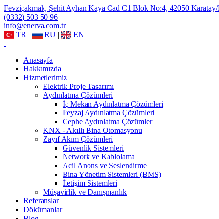
Fevziçakmak, Şehit Ayhan Kaya Cad C1 Blok No:4, 42050 Karatay
(0332) 503 50 96
info@enerva.com.tr
TR
|
RU
|
EN
Anasayfa
Hakkımızda
Hizmetlerimiz
Elektrik Proje Tasarımı
Aydınlatma Çözümleri
İç Mekan Aydınlatma Çözümleri
Peyzaj Aydınlatma Çözümleri
Cephe Aydınlatma Çözümleri
KNX - Akıllı Bina Otomasyonu
Zayıf Akım Çözümleri
Güvenlik Sistemleri
Network ve Kablolama
Acil Anons ve Seslendirme
Bina Yönetim Sistemleri (BMS)
İletişim Sistemleri
Müşavirlik ve Danışmanlık
Referanslar
Dökümanlar
Blog