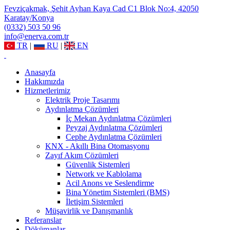
Fevziçakmak, Şehit Ayhan Kaya Cad C1 Blok No:4, 42050
Karatay/Konya
(0332) 503 50 96
info@enerva.com.tr
TR
|
RU
|
EN
Anasayfa
Hakkımızda
Hizmetlerimiz
Elektrik Proje Tasarımı
Aydınlatma Çözümleri
İç Mekan Aydınlatma Çözümleri
Peyzaj Aydınlatma Çözümleri
Cephe Aydınlatma Çözümleri
KNX - Akıllı Bina Otomasyonu
Zayıf Akım Çözümleri
Güvenlik Sistemleri
Network ve Kablolama
Acil Anons ve Seslendirme
Bina Yönetim Sistemleri (BMS)
İletişim Sistemleri
Müşavirlik ve Danışmanlık
Referanslar
Dökümanlar