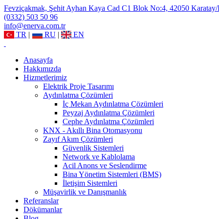
Fevziçakmak, Şehit Ayhan Kaya Cad C1 Blok No:4, 42050 Karatay
(0332) 503 50 96
info@enerva.com.tr
TR
|
RU
|
EN
Anasayfa
Hakkımızda
Hizmetlerimiz
Elektrik Proje Tasarımı
Aydınlatma Çözümleri
İç Mekan Aydınlatma Çözümleri
Peyzaj Aydınlatma Çözümleri
Cephe Aydınlatma Çözümleri
KNX - Akıllı Bina Otomasyonu
Zayıf Akım Çözümleri
Güvenlik Sistemleri
Network ve Kablolama
Acil Anons ve Seslendirme
Bina Yönetim Sistemleri (BMS)
İletişim Sistemleri
Müşavirlik ve Danışmanlık
Referanslar
Dökümanlar
Blog