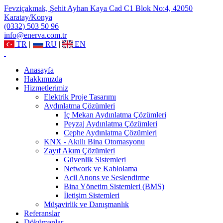
Fevziçakmak, Şehit Ayhan Kaya Cad C1 Blok No:4, 42050
Karatay/Konya
(0332) 503 50 96
info@enerva.com.tr
TR
|
RU
|
EN
Anasayfa
Hakkımızda
Hizmetlerimiz
Elektrik Proje Tasarımı
Aydınlatma Çözümleri
İç Mekan Aydınlatma Çözümleri
Peyzaj Aydınlatma Çözümleri
Cephe Aydınlatma Çözümleri
KNX - Akıllı Bina Otomasyonu
Zayıf Akım Çözümleri
Güvenlik Sistemleri
Network ve Kablolama
Acil Anons ve Seslendirme
Bina Yönetim Sistemleri (BMS)
İletişim Sistemleri
Müşavirlik ve Danışmanlık
Referanslar
Dökümanlar