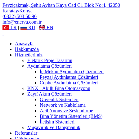
Fevziçakmak, Şehit Ayhan Kaya Cad C1 Blok No:4, 42050
Karatay/Konya
(0332) 503 50 96
info@enerva.com.tr
TR
|
RU
|
EN
Anasayfa
Hakkımızda
Hizmetlerimiz
Elektrik Proje Tasarımı
Aydınlatma Çözümleri
İç Mekan Aydınlatma Çözümleri
Peyzaj Aydınlatma Çözümleri
Cephe Aydınlatma Çözümleri
KNX - Akıllı Bina Otomasyonu
Zayıf Akım Çözümleri
Güvenlik Sistemleri
Network ve Kablolama
Acil Anons ve Seslendirme
Bina Yönetim Sistemleri (BMS)
İletişim Sistemleri
Müşavirlik ve Danışmanlık
Referanslar
Dökümanlar