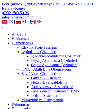
Fevziçakmak, Şehit Ayhan Kaya Cad C1 Blok No:4, 42050
Karatay/Konya
(0332) 503 50 96
info@enerva.com.tr
TR
|
RU
|
EN
Anasayfa
Hakkımızda
Hizmetlerimiz
Elektrik Proje Tasarımı
Aydınlatma Çözümleri
İç Mekan Aydınlatma Çözümleri
Peyzaj Aydınlatma Çözümleri
Cephe Aydınlatma Çözümleri
KNX - Akıllı Bina Otomasyonu
Zayıf Akım Çözümleri
Güvenlik Sistemleri
Network ve Kablolama
Acil Anons ve Seslendirme
Bina Yönetim Sistemleri (BMS)
İletişim Sistemleri
Müşavirlik ve Danışmanlık
Referanslar
Dökümanlar