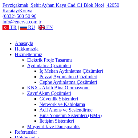
Fevziçakmak, Şehit Ayhan Kaya Cad C1 Blok No:4, 42050
Karatay/Konya
(0332) 503 50 96
info@enerva.com.tr
TR
|
RU
|
EN
Anasayfa
Hakkımızda
Hizmetlerimiz
Elektrik Proje Tasarımı
Aydınlatma Çözümleri
İç Mekan Aydınlatma Çözümleri
Peyzaj Aydınlatma Çözümleri
Cephe Aydınlatma Çözümleri
KNX - Akıllı Bina Otomasyonu
Zayıf Akım Çözümleri
Güvenlik Sistemleri
Network ve Kablolama
Acil Anons ve Seslendirme
Bina Yönetim Sistemleri (BMS)
İletişim Sistemleri
Müşavirlik ve Danışmanlık
Referanslar
Dökümanlar