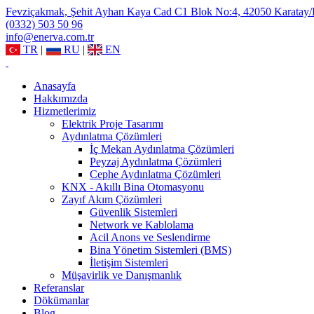
Fevziçakmak, Şehit Ayhan Kaya Cad C1 Blok No:4, 42050 Karatay
(0332) 503 50 96
info@enerva.com.tr
TR
|
RU
|
EN
Anasayfa
Hakkımızda
Hizmetlerimiz
Elektrik Proje Tasarımı
Aydınlatma Çözümleri
İç Mekan Aydınlatma Çözümleri
Peyzaj Aydınlatma Çözümleri
Cephe Aydınlatma Çözümleri
KNX - Akıllı Bina Otomasyonu
Zayıf Akım Çözümleri
Güvenlik Sistemleri
Network ve Kablolama
Acil Anons ve Seslendirme
Bina Yönetim Sistemleri (BMS)
İletişim Sistemleri
Müşavirlik ve Danışmanlık
Referanslar
Dökümanlar
Blog