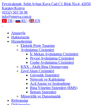
Fevziçakmak, Şehit Ayhan Kaya Cad C1 Blok No:4, 42050
Karatay/Konya
(0332) 503 50 96
info@enerva.com.tr
TR
|
RU
|
EN
Anasayfa
Hakkımızda
Hizmetlerimiz
Elektrik Proje Tasarımı
Aydınlatma Çözümleri
İç Mekan Aydınlatma Çözümleri
Peyzaj Aydınlatma Çözümleri
Cephe Aydınlatma Çözümleri
KNX - Akıllı Bina Otomasyonu
Zayıf Akım Çözümleri
Güvenlik Sistemleri
Network ve Kablolama
Acil Anons ve Seslendirme
Bina Yönetim Sistemleri (BMS)
İletişim Sistemleri
Müşavirlik ve Danışmanlık
Referanslar
Dökümanlar