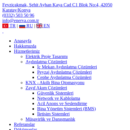
Fevziçakmak, Şehit Ayhan Kaya Cad C1 Blok No:4, 42050
Karatay/Konya
(0332) 503 50 96
info@enerva.com.tr
TR
|
RU
|
EN
Anasayfa
Hakkımızda
Hizmetlerimiz
Elektrik Proje Tasarımı
Aydınlatma Çözümleri
İç Mekan Aydınlatma Çözümleri
Peyzaj Aydınlatma Çözümleri
Cephe Aydınlatma Çözümleri
KNX - Akıllı Bina Otomasyonu
Zayıf Akım Çözümleri
Güvenlik Sistemleri
Network ve Kablolama
Acil Anons ve Seslendirme
Bina Yönetim Sistemleri (BMS)
İletişim Sistemleri
Müşavirlik ve Danışmanlık
Referanslar
Dökümanlar