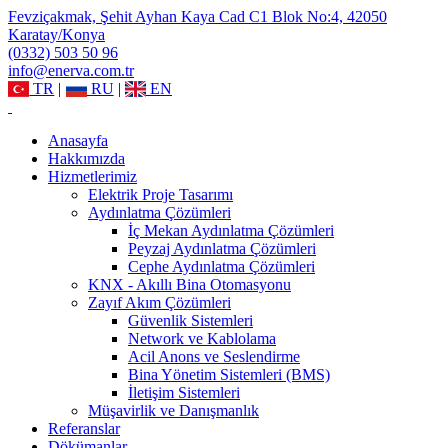
Fevziçakmak, Şehit Ayhan Kaya Cad C1 Blok No:4, 42050
Karatay/Konya
(0332) 503 50 96
info@enerva.com.tr
TR
|
RU
|
EN
Anasayfa
Hakkımızda
Hizmetlerimiz
Elektrik Proje Tasarımı
Aydınlatma Çözümleri
İç Mekan Aydınlatma Çözümleri
Peyzaj Aydınlatma Çözümleri
Cephe Aydınlatma Çözümleri
KNX - Akıllı Bina Otomasyonu
Zayıf Akım Çözümleri
Güvenlik Sistemleri
Network ve Kablolama
Acil Anons ve Seslendirme
Bina Yönetim Sistemleri (BMS)
İletişim Sistemleri
Müşavirlik ve Danışmanlık
Referanslar
Dökümanlar