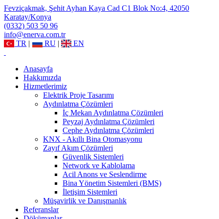
Fevziçakmak, Şehit Ayhan Kaya Cad C1 Blok No:4, 42050
Karatay/Konya
(0332) 503 50 96
info@enerva.com.tr
TR
|
RU
|
EN
Anasayfa
Hakkımızda
Hizmetlerimiz
Elektrik Proje Tasarımı
Aydınlatma Çözümleri
İç Mekan Aydınlatma Çözümleri
Peyzaj Aydınlatma Çözümleri
Cephe Aydınlatma Çözümleri
KNX - Akıllı Bina Otomasyonu
Zayıf Akım Çözümleri
Güvenlik Sistemleri
Network ve Kablolama
Acil Anons ve Seslendirme
Bina Yönetim Sistemleri (BMS)
İletişim Sistemleri
Müşavirlik ve Danışmanlık
Referanslar
Dökümanlar