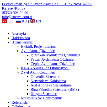
Fevziçakmak, Şehit Ayhan Kaya Cad C1 Blok No:4, 42050
Karatay/Konya
(0332) 503 50 96
info@enerva.com.tr
TR
|
RU
|
EN
Anasayfa
Hakkımızda
Hizmetlerimiz
Elektrik Proje Tasarımı
Aydınlatma Çözümleri
İç Mekan Aydınlatma Çözümleri
Peyzaj Aydınlatma Çözümleri
Cephe Aydınlatma Çözümleri
KNX - Akıllı Bina Otomasyonu
Zayıf Akım Çözümleri
Güvenlik Sistemleri
Network ve Kablolama
Acil Anons ve Seslendirme
Bina Yönetim Sistemleri (BMS)
İletişim Sistemleri
Müşavirlik ve Danışmanlık
Referanslar
Dökümanlar