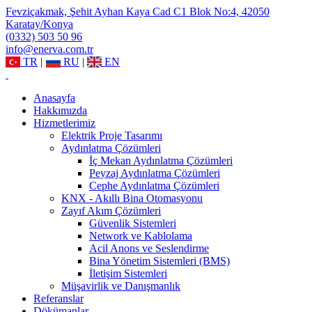
Fevziçakmak, Şehit Ayhan Kaya Cad C1 Blok No:4, 42050
Karatay/Konya
(0332) 503 50 96
info@enerva.com.tr
TR
|
RU
|
EN
Anasayfa
Hakkımızda
Hizmetlerimiz
Elektrik Proje Tasarımı
Aydınlatma Çözümleri
İç Mekan Aydınlatma Çözümleri
Peyzaj Aydınlatma Çözümleri
Cephe Aydınlatma Çözümleri
KNX - Akıllı Bina Otomasyonu
Zayıf Akım Çözümleri
Güvenlik Sistemleri
Network ve Kablolama
Acil Anons ve Seslendirme
Bina Yönetim Sistemleri (BMS)
İletişim Sistemleri
Müşavirlik ve Danışmanlık
Referanslar
Dökümanlar