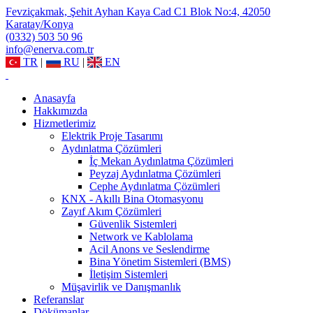
Fevziçakmak, Şehit Ayhan Kaya Cad C1 Blok No:4, 42050
Karatay/Konya
(0332) 503 50 96
info@enerva.com.tr
TR
|
RU
|
EN
Anasayfa
Hakkımızda
Hizmetlerimiz
Elektrik Proje Tasarımı
Aydınlatma Çözümleri
İç Mekan Aydınlatma Çözümleri
Peyzaj Aydınlatma Çözümleri
Cephe Aydınlatma Çözümleri
KNX - Akıllı Bina Otomasyonu
Zayıf Akım Çözümleri
Güvenlik Sistemleri
Network ve Kablolama
Acil Anons ve Seslendirme
Bina Yönetim Sistemleri (BMS)
İletişim Sistemleri
Müşavirlik ve Danışmanlık
Referanslar
Dökümanlar