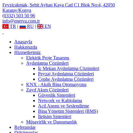
Fevziçakmak, Şehit Ayhan Kaya Cad C1 Blok No:4, 42050
Karatay/Konya
(0332) 503 50 96
info@enerva.com.tr
TR
|
RU
|
EN
Anasayfa
Hakkımızda
Hizmetlerimiz
Elektrik Proje Tasarımı
Aydınlatma Çözümleri
İç Mekan Aydınlatma Çözümleri
Peyzaj Aydınlatma Çözümleri
Cephe Aydınlatma Çözümleri
KNX - Akıllı Bina Otomasyonu
Zayıf Akım Çözümleri
Güvenlik Sistemleri
Network ve Kablolama
Acil Anons ve Seslendirme
Bina Yönetim Sistemleri (BMS)
İletişim Sistemleri
Müşavirlik ve Danışmanlık
Referanslar
Dökümanlar