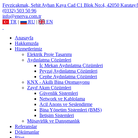
Fevziçakmak, Şehit Ayhan Kaya Cad C1 Blok No:4, 42050 Karatay
(0332) 503 50 96
info@enerva.com.tr
TR
|
RU
|
EN
Anasayfa
Hakkımızda
Hizmetlerimiz
Elektrik Proje Tasarımı
Aydınlatma Çözümleri
İç Mekan Aydınlatma Çözümleri
Peyzaj Aydınlatma Çözümleri
Cephe Aydınlatma Çözümleri
KNX - Akıllı Bina Otomasyonu
Zayıf Akım Çözümleri
Güvenlik Sistemleri
Network ve Kablolama
Acil Anons ve Seslendirme
Bina Yönetim Sistemleri (BMS)
İletişim Sistemleri
Müşavirlik ve Danışmanlık
Referanslar
Dökümanlar
Blog