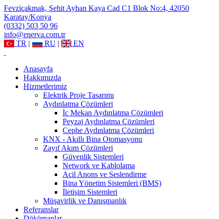
Fevziçakmak, Şehit Ayhan Kaya Cad C1 Blok No:4, 42050
Karatay/Konya
(0332) 503 50 96
info@enerva.com.tr
TR
|
RU
|
EN
Anasayfa
Hakkımızda
Hizmetlerimiz
Elektrik Proje Tasarımı
Aydınlatma Çözümleri
İç Mekan Aydınlatma Çözümleri
Peyzaj Aydınlatma Çözümleri
Cephe Aydınlatma Çözümleri
KNX - Akıllı Bina Otomasyonu
Zayıf Akım Çözümleri
Güvenlik Sistemleri
Network ve Kablolama
Acil Anons ve Seslendirme
Bina Yönetim Sistemleri (BMS)
İletişim Sistemleri
Müşavirlik ve Danışmanlık
Referanslar
Dökümanlar