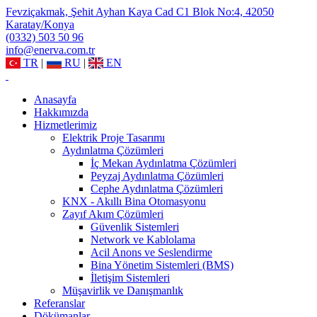
Fevziçakmak, Şehit Ayhan Kaya Cad C1 Blok No:4, 42050
Karatay/Konya
(0332) 503 50 96
info@enerva.com.tr
TR
|
RU
|
EN
Anasayfa
Hakkımızda
Hizmetlerimiz
Elektrik Proje Tasarımı
Aydınlatma Çözümleri
İç Mekan Aydınlatma Çözümleri
Peyzaj Aydınlatma Çözümleri
Cephe Aydınlatma Çözümleri
KNX - Akıllı Bina Otomasyonu
Zayıf Akım Çözümleri
Güvenlik Sistemleri
Network ve Kablolama
Acil Anons ve Seslendirme
Bina Yönetim Sistemleri (BMS)
İletişim Sistemleri
Müşavirlik ve Danışmanlık
Referanslar
Dökümanlar