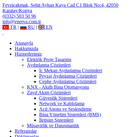
Fevziçakmak, Şehit Ayhan Kaya Cad C1 Blok No:4, 42050
Karatay/Konya
(0332) 503 50 96
info@enerva.com.tr
TR
|
RU
|
EN
Anasayfa
Hakkımızda
Hizmetlerimiz
Elektrik Proje Tasarımı
Aydınlatma Çözümleri
İç Mekan Aydınlatma Çözümleri
Peyzaj Aydınlatma Çözümleri
Cephe Aydınlatma Çözümleri
KNX - Akıllı Bina Otomasyonu
Zayıf Akım Çözümleri
Güvenlik Sistemleri
Network ve Kablolama
Acil Anons ve Seslendirme
Bina Yönetim Sistemleri (BMS)
İletişim Sistemleri
Müşavirlik ve Danışmanlık
Referanslar
Dökümanlar