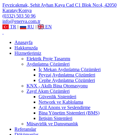
Fevziçakmak, Şehit Ayhan Kaya Cad C1 Blok No:4, 42050
Karatay/Konya
(0332) 503 50 96
info@enerva.com.tr
TR
|
RU
|
EN
Anasayfa
Hakkımızda
Hizmetlerimiz
Elektrik Proje Tasarımı
Aydınlatma Çözümleri
İç Mekan Aydınlatma Çözümleri
Peyzaj Aydınlatma Çözümleri
Cephe Aydınlatma Çözümleri
KNX - Akıllı Bina Otomasyonu
Zayıf Akım Çözümleri
Güvenlik Sistemleri
Network ve Kablolama
Acil Anons ve Seslendirme
Bina Yönetim Sistemleri (BMS)
İletişim Sistemleri
Müşavirlik ve Danışmanlık
Referanslar
Dökümanlar