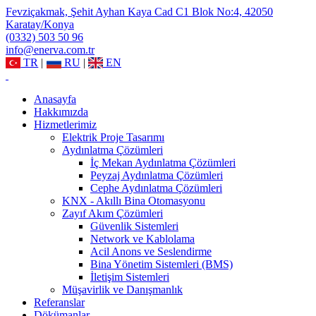
Fevziçakmak, Şehit Ayhan Kaya Cad C1 Blok No:4, 42050
Karatay/Konya
(0332) 503 50 96
info@enerva.com.tr
TR
|
RU
|
EN
Anasayfa
Hakkımızda
Hizmetlerimiz
Elektrik Proje Tasarımı
Aydınlatma Çözümleri
İç Mekan Aydınlatma Çözümleri
Peyzaj Aydınlatma Çözümleri
Cephe Aydınlatma Çözümleri
KNX - Akıllı Bina Otomasyonu
Zayıf Akım Çözümleri
Güvenlik Sistemleri
Network ve Kablolama
Acil Anons ve Seslendirme
Bina Yönetim Sistemleri (BMS)
İletişim Sistemleri
Müşavirlik ve Danışmanlık
Referanslar
Dökümanlar