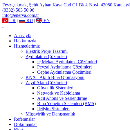
Fevziçakmak, Şehit Ayhan Kaya Cad C1 Blok No:4, 42050 Karatay
(0332) 503 50 96
info@enerva.com.tr
TR
|
RU
|
EN
Anasayfa
Hakkımızda
Hizmetlerimiz
Elektrik Proje Tasarımı
Aydınlatma Çözümleri
İç Mekan Aydınlatma Çözümleri
Peyzaj Aydınlatma Çözümleri
Cephe Aydınlatma Çözümleri
KNX - Akıllı Bina Otomasyonu
Zayıf Akım Çözümleri
Güvenlik Sistemleri
Network ve Kablolama
Acil Anons ve Seslendirme
Bina Yönetim Sistemleri (BMS)
İletişim Sistemleri
Müşavirlik ve Danışmanlık
Referanslar
Dökümanlar
Blog