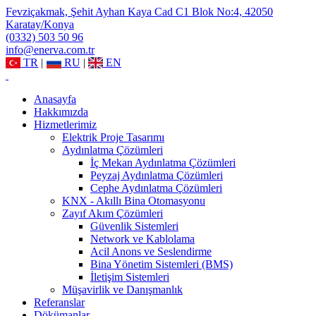
Fevziçakmak, Şehit Ayhan Kaya Cad C1 Blok No:4, 42050
Karatay/Konya
(0332) 503 50 96
info@enerva.com.tr
TR
|
RU
|
EN
Anasayfa
Hakkımızda
Hizmetlerimiz
Elektrik Proje Tasarımı
Aydınlatma Çözümleri
İç Mekan Aydınlatma Çözümleri
Peyzaj Aydınlatma Çözümleri
Cephe Aydınlatma Çözümleri
KNX - Akıllı Bina Otomasyonu
Zayıf Akım Çözümleri
Güvenlik Sistemleri
Network ve Kablolama
Acil Anons ve Seslendirme
Bina Yönetim Sistemleri (BMS)
İletişim Sistemleri
Müşavirlik ve Danışmanlık
Referanslar
Dökümanlar