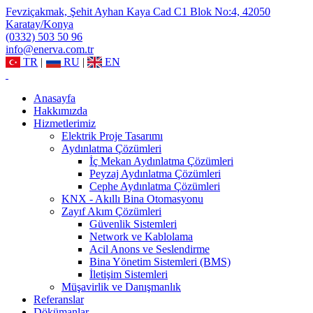
Fevziçakmak, Şehit Ayhan Kaya Cad C1 Blok No:4, 42050
Karatay/Konya
(0332) 503 50 96
info@enerva.com.tr
TR
|
RU
|
EN
Anasayfa
Hakkımızda
Hizmetlerimiz
Elektrik Proje Tasarımı
Aydınlatma Çözümleri
İç Mekan Aydınlatma Çözümleri
Peyzaj Aydınlatma Çözümleri
Cephe Aydınlatma Çözümleri
KNX - Akıllı Bina Otomasyonu
Zayıf Akım Çözümleri
Güvenlik Sistemleri
Network ve Kablolama
Acil Anons ve Seslendirme
Bina Yönetim Sistemleri (BMS)
İletişim Sistemleri
Müşavirlik ve Danışmanlık
Referanslar
Dökümanlar