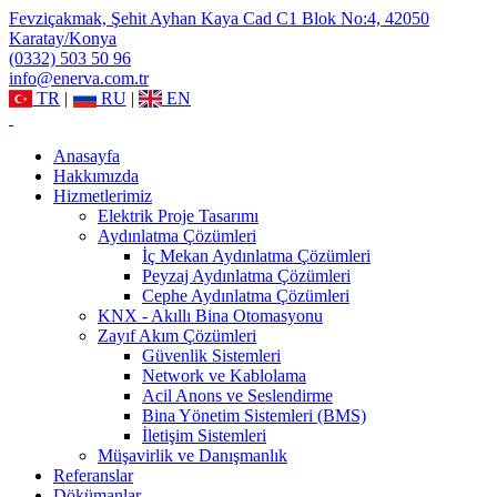
Fevziçakmak, Şehit Ayhan Kaya Cad C1 Blok No:4, 42050
Karatay/Konya
(0332) 503 50 96
info@enerva.com.tr
TR
|
RU
|
EN
Anasayfa
Hakkımızda
Hizmetlerimiz
Elektrik Proje Tasarımı
Aydınlatma Çözümleri
İç Mekan Aydınlatma Çözümleri
Peyzaj Aydınlatma Çözümleri
Cephe Aydınlatma Çözümleri
KNX - Akıllı Bina Otomasyonu
Zayıf Akım Çözümleri
Güvenlik Sistemleri
Network ve Kablolama
Acil Anons ve Seslendirme
Bina Yönetim Sistemleri (BMS)
İletişim Sistemleri
Müşavirlik ve Danışmanlık
Referanslar
Dökümanlar