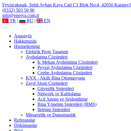
Fevziçakmak, Şehit Ayhan Kaya Cad C1 Blok No:4, 42050 Karatay
(0332) 503 50 96
info@enerva.com.tr
TR
|
RU
|
EN
Anasayfa
Hakkımızda
Hizmetlerimiz
Elektrik Proje Tasarımı
Aydınlatma Çözümleri
İç Mekan Aydınlatma Çözümleri
Peyzaj Aydınlatma Çözümleri
Cephe Aydınlatma Çözümleri
KNX - Akıllı Bina Otomasyonu
Zayıf Akım Çözümleri
Güvenlik Sistemleri
Network ve Kablolama
Acil Anons ve Seslendirme
Bina Yönetim Sistemleri (BMS)
İletişim Sistemleri
Müşavirlik ve Danışmanlık
Referanslar
Dökümanlar
Blog