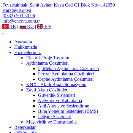
Fevziçakmak, Şehit Ayhan Kaya Cad C1 Blok No:4, 42050
Karatay/Konya
(0332) 503 50 96
info@enerva.com.tr
TR
|
RU
|
EN
Anasayfa
Hakkımızda
Hizmetlerimiz
Elektrik Proje Tasarımı
Aydınlatma Çözümleri
İç Mekan Aydınlatma Çözümleri
Peyzaj Aydınlatma Çözümleri
Cephe Aydınlatma Çözümleri
KNX - Akıllı Bina Otomasyonu
Zayıf Akım Çözümleri
Güvenlik Sistemleri
Network ve Kablolama
Acil Anons ve Seslendirme
Bina Yönetim Sistemleri (BMS)
İletişim Sistemleri
Müşavirlik ve Danışmanlık
Referanslar
Dökümanlar