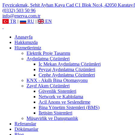
Fevziçakmak, Şehit Ayhan Kaya Cad C1 Blok No:4, 42050 Karatay
(0332) 503 50 96
info@enerva.com.tr
TR
|
RU
|
EN
Anasayfa
Hakkımızda
Hizmetlerimiz
Elektrik Proje Tasarımı
Aydınlatma Çözümleri
İç Mekan Aydınlatma Çözümleri
Peyzaj Aydınlatma Çözümleri
Cephe Aydınlatma Çözümleri
KNX - Akıllı Bina Otomasyonu
Zayıf Akım Çözümleri
Güvenlik Sistemleri
Network ve Kablolama
Acil Anons ve Seslendirme
Bina Yönetim Sistemleri (BMS)
İletişim Sistemleri
Müşavirlik ve Danışmanlık
Referanslar
Dökümanlar
Blog