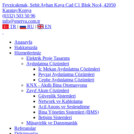
Fevziçakmak, Şehit Ayhan Kaya Cad C1 Blok No:4, 42050
Karatay/Konya
(0332) 503 50 96
info@enerva.com.tr
TR
|
RU
|
EN
Anasayfa
Hakkımızda
Hizmetlerimiz
Elektrik Proje Tasarımı
Aydınlatma Çözümleri
İç Mekan Aydınlatma Çözümleri
Peyzaj Aydınlatma Çözümleri
Cephe Aydınlatma Çözümleri
KNX - Akıllı Bina Otomasyonu
Zayıf Akım Çözümleri
Güvenlik Sistemleri
Network ve Kablolama
Acil Anons ve Seslendirme
Bina Yönetim Sistemleri (BMS)
İletişim Sistemleri
Müşavirlik ve Danışmanlık
Referanslar
Dökümanlar