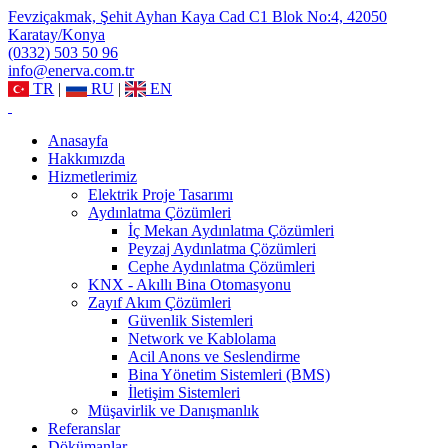
Fevziçakmak, Şehit Ayhan Kaya Cad C1 Blok No:4, 42050
Karatay/Konya
(0332) 503 50 96
info@enerva.com.tr
TR
|
RU
|
EN
Anasayfa
Hakkımızda
Hizmetlerimiz
Elektrik Proje Tasarımı
Aydınlatma Çözümleri
İç Mekan Aydınlatma Çözümleri
Peyzaj Aydınlatma Çözümleri
Cephe Aydınlatma Çözümleri
KNX - Akıllı Bina Otomasyonu
Zayıf Akım Çözümleri
Güvenlik Sistemleri
Network ve Kablolama
Acil Anons ve Seslendirme
Bina Yönetim Sistemleri (BMS)
İletişim Sistemleri
Müşavirlik ve Danışmanlık
Referanslar
Dökümanlar