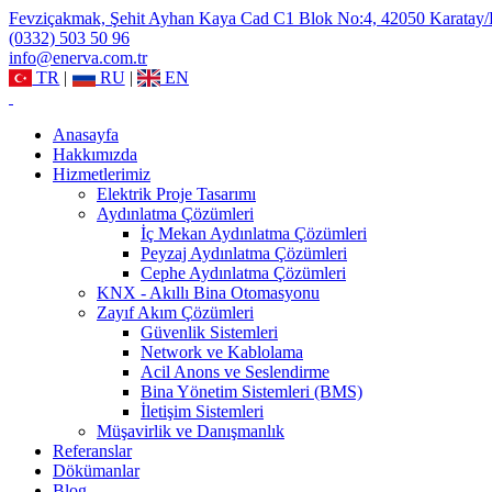
Fevziçakmak, Şehit Ayhan Kaya Cad C1 Blok No:4, 42050 Karatay
(0332) 503 50 96
info@enerva.com.tr
TR
|
RU
|
EN
Anasayfa
Hakkımızda
Hizmetlerimiz
Elektrik Proje Tasarımı
Aydınlatma Çözümleri
İç Mekan Aydınlatma Çözümleri
Peyzaj Aydınlatma Çözümleri
Cephe Aydınlatma Çözümleri
KNX - Akıllı Bina Otomasyonu
Zayıf Akım Çözümleri
Güvenlik Sistemleri
Network ve Kablolama
Acil Anons ve Seslendirme
Bina Yönetim Sistemleri (BMS)
İletişim Sistemleri
Müşavirlik ve Danışmanlık
Referanslar
Dökümanlar
Blog